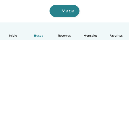
Mapa
Inicio
Busca
Reservas
Mensajes
Favoritos
Español
Cómo funciona
Ayuda
Términos y Privacidad
Precios
Datos de la empresa
Babysits para Empresas
Normas de la comunidad