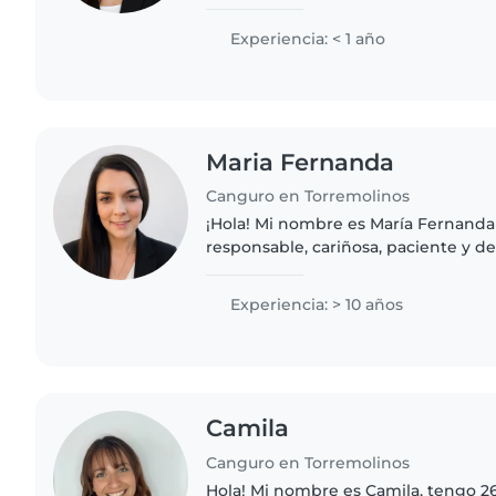
y que además no se asuste cuando la
ordenador dejen de funcionar?..
Experiencia: < 1 año
Maria Fernanda
Canguro en Torremolinos
¡Hola! Mi nombre es María Fernanda
responsable, cariñosa, paciente y de
cuidando de los niños y creando un
tranquilo y divertido..
Experiencia: > 10 años
Camila
Canguro en Torremolinos
Hola! Mi nombre es Camila, tengo 2