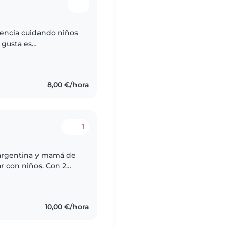
iencia cuidando niños
 gusta es
uegos, ayudarles con
8,00 €/hora
1
y argentina y mamá de
r con niños. Con 2
, preescolares,
10,00 €/hora