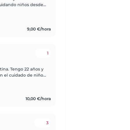
uidando niños desde 1
ona alegre, divertida,
9,00 €/hora
1
ina. Tengo 22 años y
n el cuidado de niños,
ática, paciente y
10,00 €/hora
3