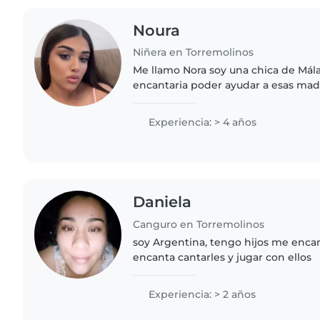
Noura
Niñera en Torremolinos
Me llamo Nora soy una chica de Mál
encantaria poder ayudar a esas mad
ayuda con sus hijos y soy una perso
que le encantan los niños..
Experiencia: > 4 años
Daniela
Canguro en Torremolinos
soy Argentina, tengo hijos me enca
encanta cantarles y jugar con ellos
Experiencia: > 2 años