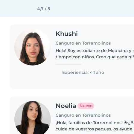
4,7 / 5
Khushi
Canguro en Torremolinos
Hola! Soy estudiante de Medicina y
tiempo con niños. Creo que cada niñ
que intento adaptarme a lo que nec
momento. Si le apetece correr,..
Experiencia: < 1 año
Noelia
Nuevo
Canguro en Torremolinos
¡Hola, familias de Torremolinos! 🌟¿
cuide de vuestros peques, os ayude