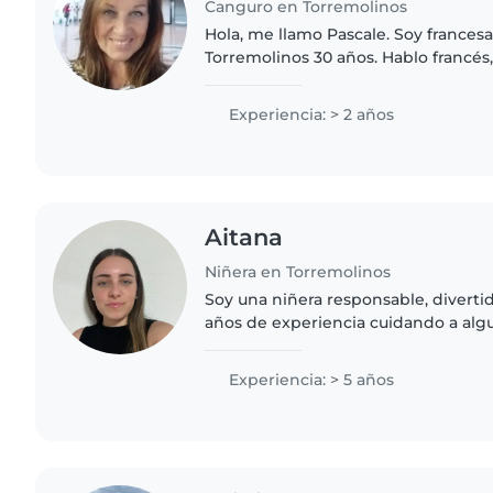
Canguro en Torremolinos
Hola, me llamo Pascale. Soy francesa
Torremolinos 30 años. Hablo francés,
italiano. Soy comercial de profesión
Londres y en..
Experiencia: > 2 años
Aitana
Niñera en Torremolinos
Soy una niñera responsable, diverti
años de experiencia cuidando a alg
todo de mi hermana pequeña. Me en
jugar con los mas..
Experiencia: > 5 años