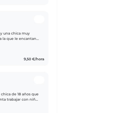
soy una chica muy
a la que le encantan
los ya que siempre he
9,50 €/hora
chica de 18 años que
nta trabajar con niños
iliares como