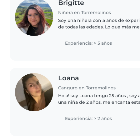
Brigitte
Niñera en Torremolinos
Soy una niñera con 5 años de exper
de todas las edades. Lo que más me
acompañarlos de verdad: inventar j
los deberes, escucharlos..
Experiencia: > 5 años
Loana
Canguro en Torremolinos
Hola! soy Loana tengo 25 años , so
una niña de 2 años, me encanta esta
años de experiencia cuidando bebés
escolares y adolescentes...
Experiencia: > 2 años