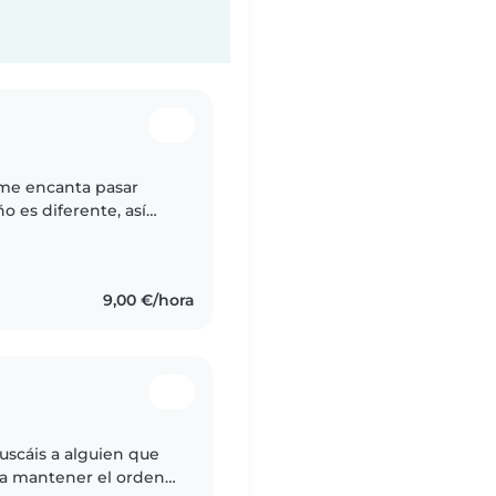
 me encanta pasar
o es diferente, así
esita en cada
9,00 €/hora
Buscáis a alguien que
 a mantener el orden