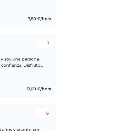
 tablet o el
7,50 €/hora
1
 y soy una persona
 confianza. Disfruto
 ambiente seguro,
11,00 €/hora
6
6 años y cuento con