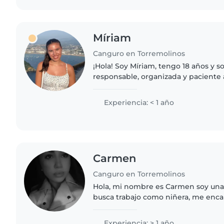
Míriam
Canguro en Torremolinos
¡Hola! Soy Míriam, tengo 18 años y 
responsable, organizada y paciente 
los niños. Me llevo muy bien con el
tenido primitos..
Experiencia: < 1 año
Carmen
Canguro en Torremolinos
Hola, mi nombre es Carmen soy una 
busca trabajo como niñera, me enca
y siempre he estado cuidado de fam
hermanos pequeños, primos,..
Experiencia: > 1 año