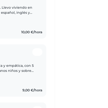
. Llevo viviendo en
 español, inglés y
. He hecho au pair en
10,00 €/hora
da y empática, con 5
unos niños y sobre
canta leer cuentos y
9,00 €/hora