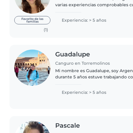
varias experiencias comprobables c
hasta 10 años, me considero una pers
organizada..
Favorito de las
Experiencia: > 5 años
familias
(1)
Guadalupe
Canguro en Torremolinos
Mi nombre es Guadalupe, soy Argent
durante 5 años estuve trabajando co
soy una persona responsable, carism
amigable. Me gusta..
Experiencia: > 5 años
Pascale