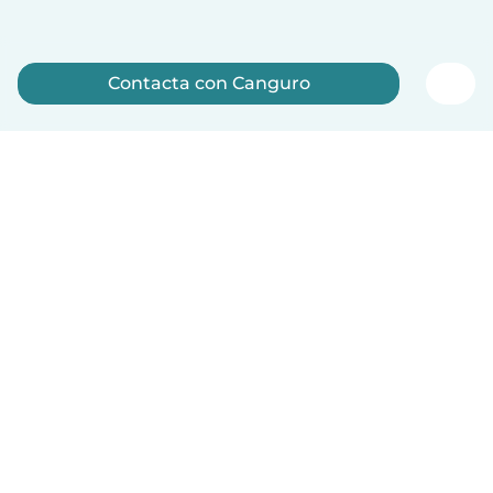
Contacta con Canguro
Regístrate ahora
Español
Cómo funciona
Ayuda
Términos y Privacidad