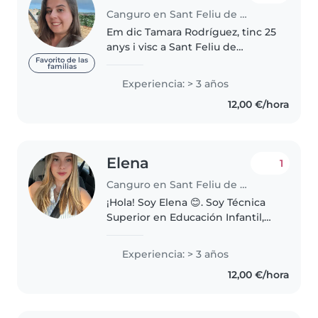
Canguro en Sant Feliu de Guíxols
Em dic Tamara Rodríguez, tinc 25
anys i visc a Sant Feliu de
Guíxols. Soc tècnica en Educació
Favorito de las
familias
Infantil i actualment estic
Experiencia: > 3 años
cursant el grau de mestra en
12,00 €/hora
modalitat online. Pel que fa..
Elena
1
Canguro en Sant Feliu de Guíxols
¡Hola! Soy Elena 😊. Soy Técnica
Superior en Educación Infantil,
tengo el título de monitora de
lleure y actualmente trabajo
Experiencia: > 3 años
como monitora en un casal de
12,00 €/hora
verano. Además, estoy
estudiando..