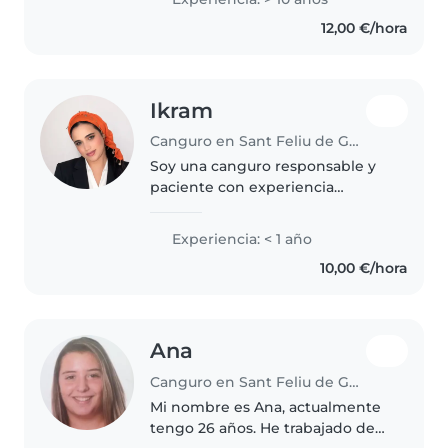
Llevo más de 10 años ejerciendo
12,00 €/hora
como monitora de ocio y
tiempo..
Ikram
Canguro en Sant Feliu de Guíxols
Soy una canguro responsable y
paciente con experiencia
cuidando niños pequeños. Me
encanta leer, dibujar y hacer
Experiencia: < 1 año
manualidades con ellos. Hablo
10,00 €/hora
español y francés fluido. Estoy
disponible..
Ana
Canguro en Sant Feliu de Guíxols
Mi nombre es Ana, actualmente
tengo 26 años. He trabajado de