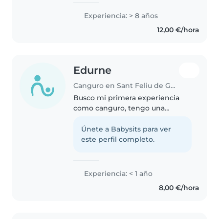
canguro desde los 15 años. Tengo
una amplia experiencia en el
Experiencia: > 8 años
cuidado y entretenimiento de
12,00 €/hora
niños de 0 a 12 años, he
trabajado..
Edurne
Canguro en Sant Feliu de Guíxols
Busco mi primera experiencia
como canguro, tengo una
hermana y una prima pequeña, a
las cuales he cuidado siempre
Únete a Babysits para ver
que me han pedido ayuda los
este perfil completo.
familiares. Me encanta pasar
tiempo con..
Experiencia: < 1 año
8,00 €/hora