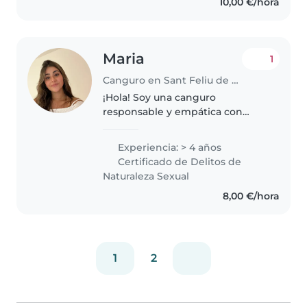
10,00 €/hora
con ellos, jugando, haciéndolos
reír y creando un..
Maria
1
Canguro en Sant Feliu de Guíxols
¡Hola! Soy una canguro
responsable y empática con
experiencia en el cuidado de
niños de todas las edades,
Experiencia: > 4 años
incluyendo bebés, niños
Certificado de Delitos de
pequeños y niños en edad
Naturaleza Sexual
escolar. Tengo experiencia..
8,00 €/hora
1
2