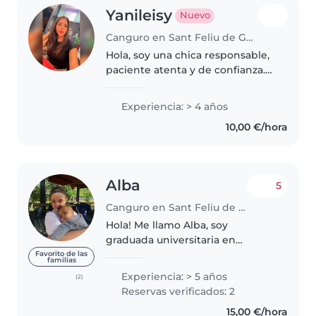
Yanileisy
Nuevo
Canguro en Sant Feliu de Guíxols
Hola, soy una chica responsable,
paciente atenta y de confianza.
Me puedo adaptar a las
necesidades de cada familia y
Experiencia: > 4 años
procurar q los niños se sientan
10,00 €/hora
cómodos seguros y cuidados.
Estaré..
Alba
5
Canguro en Sant Feliu de Guíxols
Hola! Me llamo Alba, soy
graduada universitaria en
magisterio de educación infantil
Favorito de las
familias
y tengo un máster universitario
Experiencia: > 5 años
(2)
en psicopedagogía. Tengo
Reservas verificados: 2
experiencia con niños desde 0
15,00 €/hora
hasta 12..