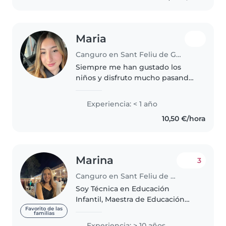
Maria
Canguro en Sant Feliu de Guíxols
Siempre me han gustado los
niños y disfruto mucho pasando
tiempo con ellos. Desde
pequeña he cuidado de mis
Experiencia: < 1 año
hermanos y, a lo largo de mi
10,50 €/hora
vida, también he tenido la
oportunidad de cuidar..
Marina
3
Canguro en Sant Feliu de Guíxols
Soy Técnica en Educación
Infantil, Maestra de Educación
Infantil y he realizado un Máster
Favorito de las
familias
basado en Educación Especial.
Experiencia: > 10 años