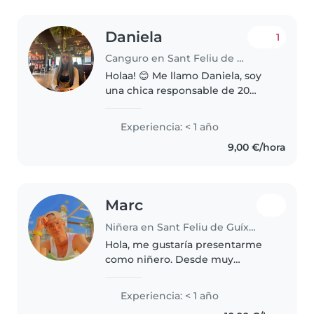
Daniela
1
Canguro en Sant Feliu de Guíxols
Holaa! 😊 Me llamo Daniela, soy
una chica responsable de 20
años a la que le encantan los
niños. Me considero una persona
Experiencia: < 1 año
cariñosa, paciente y con muy
9,00 €/hora
buena energía. Me gusta mucho..
Marc
Niñera en Sant Feliu de Guíxols
Hola, me gustaría presentarme
como niñero. Desde muy
pequeño siempre me han
encantado los niños. Disfruto
Experiencia: < 1 año
mucho compartiendo tiempo