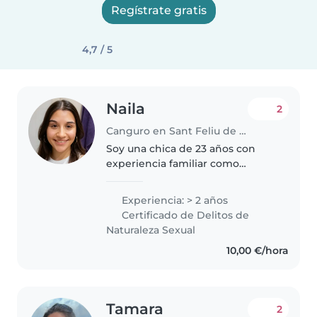
Regístrate gratis
4,7 / 5
Naila
2
Canguro en Sant Feliu de Guíxols
Soy una chica de 23 años con
experiencia familiar como
canguro, dispuesta a aprender y
disfrutar estando al cuidado de
Experiencia: > 2 años
tus hijos/as. Soy responsable,
Certificado de Delitos de
creativa, tengo disponibilidad..
Naturaleza Sexual
10,00 €/hora
Tamara
2