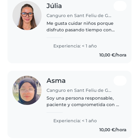
Júlia
Canguro en Sant Feliu de Guíxols
Me gusta cuidar niños porque
disfruto pasando tiempo con
ellos y creando un ambiente
divertido, seguro y de confianza.
Experiencia: < 1 año
Aunque no tengo experiencia
10,00 €/hora
profesional como niñera,
siempre..
Asma
Canguro en Sant Feliu de Guíxols
Soy una persona responsable,
paciente y comprometida con el
cuidado de niños y niñas. Puedo
acompañarlos en sus actividades
Experiencia: < 1 año
diarias, apoyar con los deberes
10,00 €/hora
escolares y colaborar en..