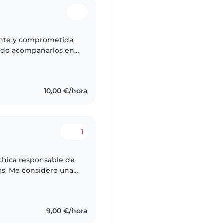
ente y comprometida
uedo acompañarlos en
los deberes escolares y
10,00 €/hora
1
 chica responsable de
ños. Me considero una
uy buena energía. Me
9,00 €/hora