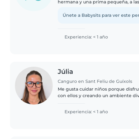
hermana y una prima pequeña, a las
siempre que me han pedido ayuda lo
encanta pasar tiempo con..
Únete a Babysits para ver este per
Experiencia: < 1 año
Júlia
Canguro en Sant Feliu de Guíxols
Me gusta cuidar niños porque disfr
con ellos y creando un ambiente div
confianza. Aunque no tengo experie
como niñera, siempre..
Experiencia: < 1 año