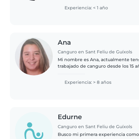
fluido. Estoy disponible..
Experiencia: < 1 año
Ana
Canguro en Sant Feliu de Guíxols
Mi nombre es Ana, actualmente ten
trabajado de canguro desde los 15 
experiencia en el cuidado y entret
0 a 12 años, he trabajado..
Experiencia: > 8 años
Edurne
Canguro en Sant Feliu de Guíxols
Busco mi primera experiencia como