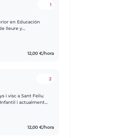
1
erior en Educación
de lleure y
en un casal de
12,00 €/hora
2
 i visc a Sant Feliu
Infantil i actualment
alitat online. Pel
12,00 €/hora