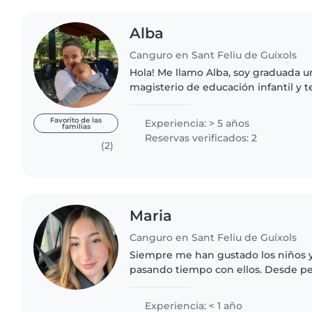
Alba
Canguro en Sant Feliu de Guíxols
Hola! Me llamo Alba, soy graduada universitaria en
magisterio de educación infantil y 
universitario en psicopedagogía. Tengo experiencia con
niños desde 0 hasta 12..
Favorito de las
Experiencia: > 5 años
familias
Reservas verificados: 2
(2)
Maria
Canguro en Sant Feliu de Guíxols
Siempre me han gustado los niños 
pasando tiempo con ellos. Desde p
mis hermanos y, a lo largo de mi vi
la oportunidad de cuidar..
Experiencia: < 1 año