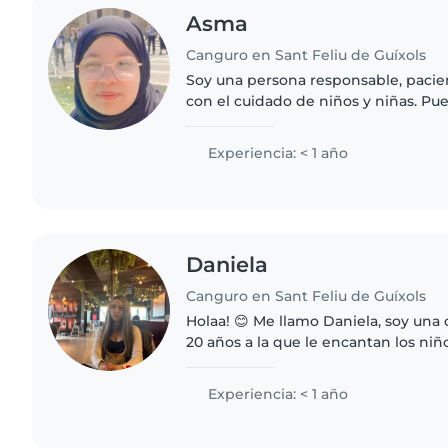
Asma
Canguro en Sant Feliu de Guíxols
Soy una persona responsable, paci
con el cuidado de niños y niñas. P
sus actividades diarias, apoyar con 
colaborar en..
Experiencia: < 1 año
Daniela
Canguro en Sant Feliu de Guíxols
Holaa! 😊 Me llamo Daniela, soy una
20 años a la que le encantan los ni
persona cariñosa, paciente y con m
gusta mucho..
Experiencia: < 1 año