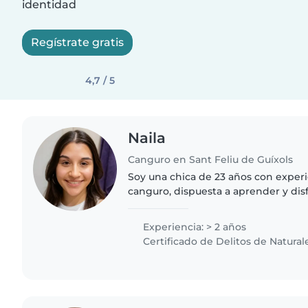
identidad
Regístrate gratis
4,7 / 5
Naila
Canguro en Sant Feliu de Guíxols
Soy una chica de 23 años con experi
canguro, dispuesta a aprender y disf
cuidado de tus hijos/as. Soy responsable, creativa, tengo
disponibilidad..
Experiencia: > 2 años
Certificado de Delitos de Natural