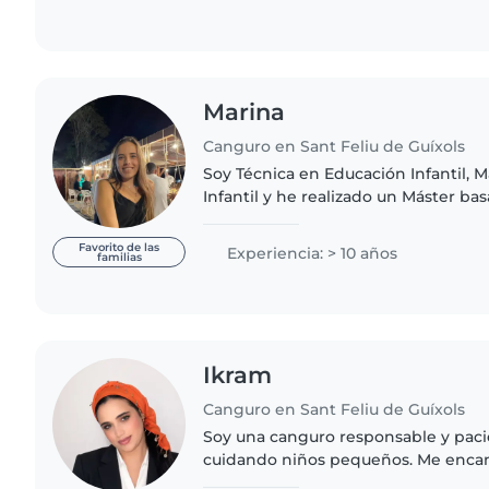
Marina
Canguro en Sant Feliu de Guíxols
Soy Técnica en Educación Infantil, 
Infantil y he realizado un Máster b
Especial. Llevo más de 10 años ejerciendo como monitora
de ocio y tiempo..
Favorito de las
Experiencia: > 10 años
familias
Ikram
Canguro en Sant Feliu de Guíxols
Soy una canguro responsable y paci
cuidando niños pequeños. Me encant
hacer manualidades con ellos. Hablo