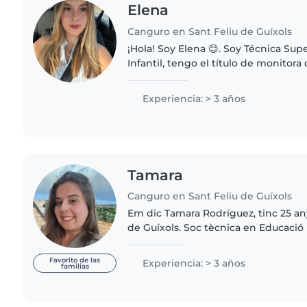
Elena
Canguro en Sant Feliu de Guíxols
¡Hola! Soy Elena 😊. Soy Técnica Sup
Infantil, tengo el título de monitora 
actualmente trabajo como monitora 
verano. Además, estoy estudiando..
Experiencia: > 3 años
Tamara
Canguro en Sant Feliu de Guíxols
Em dic Tamara Rodríguez, tinc 25 anys
de Guíxols. Soc tècnica en Educació 
estic cursant el grau de mestra en mod
que fa..
Favorito de las
Experiencia: > 3 años
familias