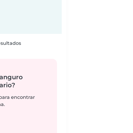
esultados
canguro
ario?
 para encontrar
na.