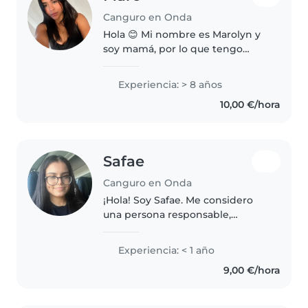
Canguro en Onda
Hola 😊 Mi nombre es Marolyn y
soy mamá, por lo que tengo
experiencia real en el cuidado
infantil y en las rutinas diarias de
Experiencia: > 8 años
los niños. Ofrezco cuidado de
10,00 €/hora
niños en mi hogar, en un..
Safae
Canguro en Onda
¡Hola! Soy Safae. Me considero
una persona responsable,
paciente, cariñosa y muy
tranquila. Desde siempre me
Experiencia: < 1 año
han encantado los niños y
9,00 €/hora
disfruto mucho jugando con
ellos, haciendo actividades..