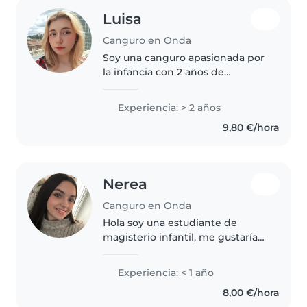
Luisa
Canguro en Onda
Soy una canguro apasionada por
la infancia con 2 años de
experiencia cuidando a niños en
edad preescolar y escolar. Me
Experiencia: > 2 años
encanta dibujar, hacer
9,80 €/hora
manualidades, música y jugar
juegos de..
Nerea
Canguro en Onda
Hola soy una estudiante de
magisterio infantil, me gustaría
trabajar de niñera en mi tiempo
libre, ya que me encantan los
Experiencia: < 1 año
niños y se me da bien cuidar de
8,00 €/hora
ellos. Aún no tengo experiencia..