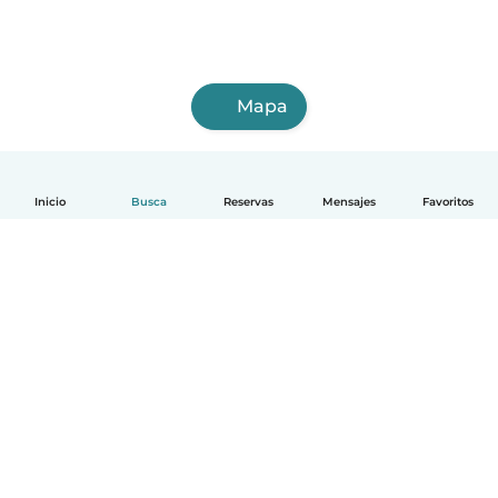
Mapa
Inicio
Busca
Reservas
Mensajes
Favoritos
Español
Cómo funciona
Ayuda
Términos y Privacidad
Precios
Datos de la empresa
Babysits para Empresas
Normas de la comunidad