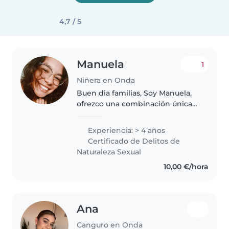
4,7 / 5
Manuela
1
Niñera en Onda
Buen dia familias, Soy Manuela,
ofrezco una combinación única
de profesionalismo y cariño:
tengo experiencia previa como
Experiencia: > 4 años
Au Pair y soy madre de un niño
Certificado de Delitos de
de 5 años. Sé lo que significa..
Naturaleza Sexual
10,00 €/hora
Ana
Canguro en Onda