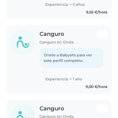
puntual en i trabajo, me gustan
Experiencia: > 3 años
los bebés, atenderos, enseñarles
9,55 €/hora
buenos hábitos y buenos
valores,..
Canguro
Canguro en Onda
Únete a Babysits para ver
este perfil completo.
Experiencia: < 1 año
9,00 €/hora
Canguro
Canguro en Onda