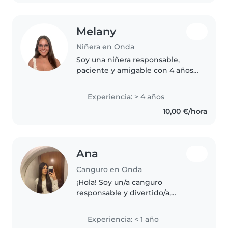
Melany
Niñera en Onda
Soy una niñera responsable,
paciente y amigable con 4 años
de experiencia cuidando niños
en edad de guardería y primaria.
Experiencia: > 4 años
Tengo certificación en primeros
10,00 €/hora
auxilios y me encanta ayudar..
Ana
Canguro en Onda
¡Hola! Soy un/a canguro
responsable y divertido/a,
perfecto/a para cuidar de tus
hijos en tu hogar. Aunque no
Experiencia: < 1 año
tengo experiencia formal, estoy