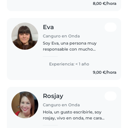
8,00 €/hora
estudiando y me encanta
interactuar con..
Eva
Canguro en Onda
Soy Eva, una persona muy
responsable con mucho
entusiasmo por jugar, cuidar y
pasarmelo bien con los niños.
Experiencia: < 1 año
Siempre me han gustado mucho
9,00 €/hora
los niños, me encanta hacer
manualidades con..
Rosjay
Canguro en Onda
Hola, un gusto escribirle, soy
rosjay, vivo en onda, me cara
terizo por ser responsable,