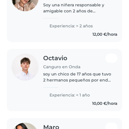
Soy una niñera responsable y
amigable con 2 años de
experiencia cuidando bebés,
niños pequeños y preescolares.
Experiencia: > 2 años
Me encanta dibujar y jugar,
12,00 €/hora
además de cocinar y ayudar con
las tareas...
Octavio
Canguro en Onda
soy un chico de 17 años que tuvo
2 hermanos pequeños por ende
cuento con experiencia además
de ser responsable
Experiencia: < 1 año
10,00 €/hora
Maro