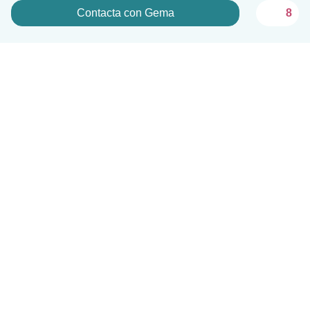
Contacta con Gema
8
Español
Cómo funciona
Ayuda
Términos y Privacidad
Precios
Datos de la empresa
Babysits para Empresas
Normas de la comunidad