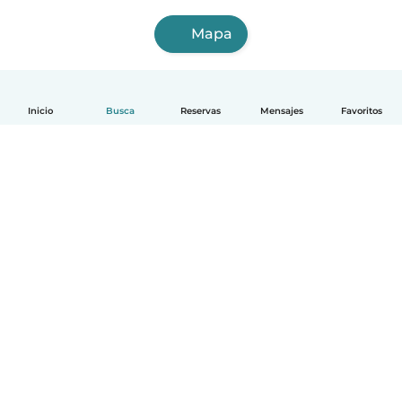
Mapa
Inicio
Busca
Reservas
Mensajes
Favoritos
Español
Cómo funciona
Ayuda
Términos y Privacidad
Precios
Datos de la empresa
Babysits para Empresas
Normas de la comunidad