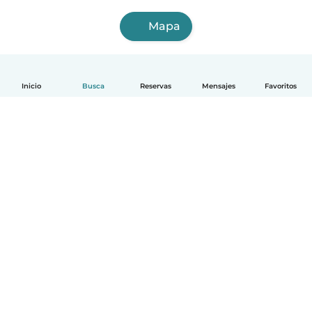
Mapa
Inicio
Busca
Reservas
Mensajes
Favoritos
Español
Cómo funciona
Ayuda
Términos y Privacidad
Precios
Datos de la empresa
Babysits para Empresas
Normas de la comunidad