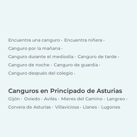
Encuentra una canguro
Encuentra niñera
Canguro por la mañana
Canguro durante el mediodía
Canguro de tarde
Canguro de noche
Canguro de guardia
Canguro después del colegio
Canguro entre semana
Canguro para el fin de semana
Canguros en Principado de Asturias
Gijón
Oviedo
Avilés
Mieres del Camino
Langreo
Corvera de Asturias
Villaviciosa
Llanes
Lugones