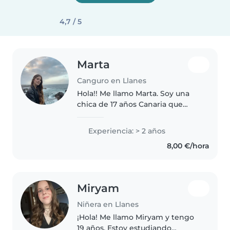
4,7 / 5
Marta
Canguro en Llanes
Hola!! Me llamo Marta. Soy una
chica de 17 años Canaria que
veranea en un pueblo cercano a
Llanes desde que era pequeña.
Experiencia: > 2 años
Actualmente cursó bachillerato
8,00 €/hora
además de practicar deporte..
Miryam
Niñera en Llanes
¡Hola! Me llamo Miryam y tengo
19 años. Estoy estudiando