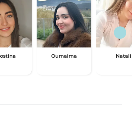
ostina
Oumaima
Natali