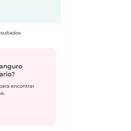
esultados
canguro
ario?
 para encontrar
na.