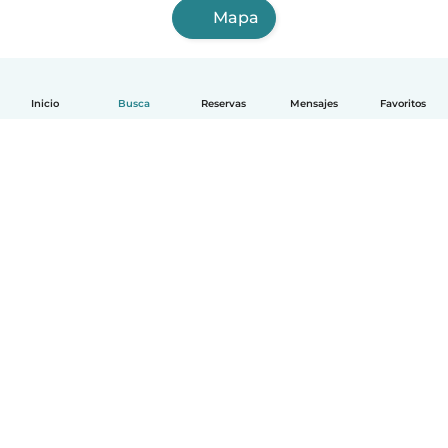
Mapa
Inicio
Busca
Reservas
Mensajes
Favoritos
Español
Cómo funciona
Ayuda
Términos y Privacidad
Precios
Datos de la empresa
Babysits para Empresas
Normas de la comunidad