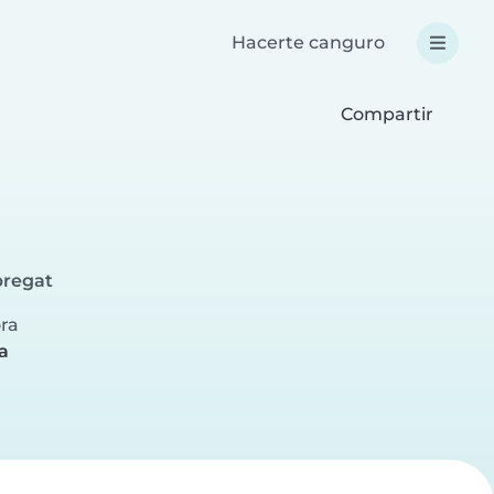
Hacerte canguro
Compartir
bregat
ora
a