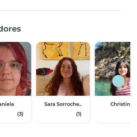
dores
aniela
Sara Sorroche..
Christine
(3)
(1)
(