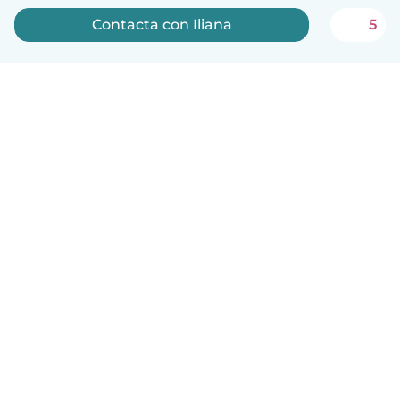
Contacta con Iliana
5
Español
Cómo funciona
Ayuda
Términos y Privacidad
Precios
Datos de la empresa
Babysits para Empresas
Normas de la comunidad