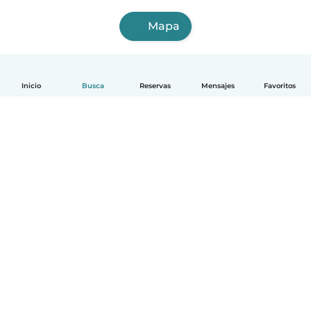
Mapa
Inicio
Busca
Reservas
Mensajes
Favoritos
Español
Cómo funciona
Ayuda
Términos y Privacidad
Precios
Datos de la empresa
Babysits para Empresas
Normas de la comunidad