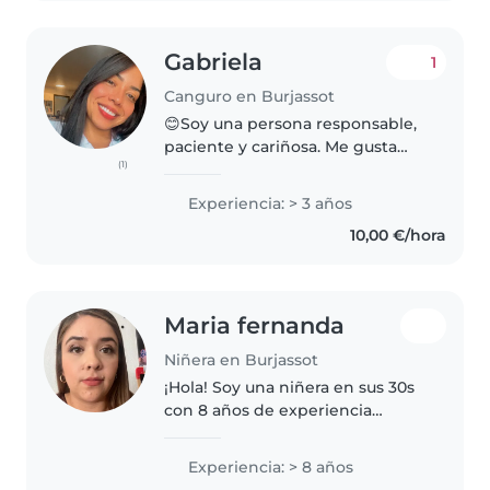
Gabriela
1
Canguro en Burjassot
😊Soy una persona responsable,
paciente y cariñosa. Me gusta
(1)
trabajar con niños porque
disfruto acompañarlos en sus
Experiencia: > 3 años
rutinas, aprender con ellos y
10,00 €/hora
crear un ambiente seguro y
tranquilo...
Maria fernanda
Niñera en Burjassot
¡Hola! Soy una niñera en sus 30s
con 8 años de experiencia
cuidando niños de todas las
edades. Me encanta dibujar,
Experiencia: > 8 años
hacer manualidades y jugar con