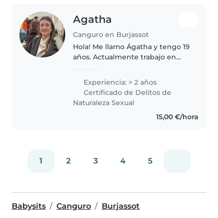
Agatha
Canguro en Burjassot
Hola! Me llamo Ágatha y tengo 19
años. Actualmente trabajo en
una academia con niños de 3 a 10
años y estoy estudiando
Experiencia: > 2 años
Magisterio de Educación Infantil
Certificado de Delitos de
y Primaria, por lo que tengo..
Naturaleza Sexual
15,00 €/hora
1
2
3
4
5
Babysits
Canguro
Burjassot