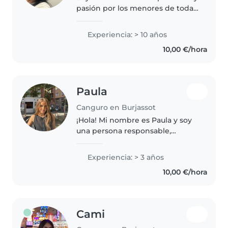
pasión por los menores de todas
las edades. Poseo gran
experiencia avalada y formación
Experiencia: > 10 años
necesaria, siendo capaz de
10,00 €/hora
brindar un ambiente seguro y
divertido..
Paula
Canguro en Burjassot
¡Hola! Mi nombre es Paula y soy
una persona responsable,
cariñosa y paciente a la que le
encanta trabajar con niños.
Experiencia: > 3 años
Disfruto creando un ambiente
10,00 €/hora
seguro, divertido y de confianza,..
Cami