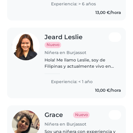
bebés, preescolares y niños en
Experiencia: > 6 años
edad escolar. Hablo español y
13,00 €/hora
francés con fluidez, tengo
certificación..
Jeard Leslie
Nuevo
Niñera en Burjassot
Hola! Me llamo Leslie, soy de
Filipinas y actualmente vivo en
Valencia. Me interesa trabajar
como niñera. Trabajé como
Experiencia: < 1 año
auxiliar de inglés en un colegio
10,00 €/hora
de Carcaixent, Valencia,
cuidando..
Grace
Nuevo
Niñera en Burjassot
Soy una niñera con experiencia y