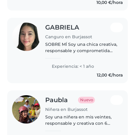
10,00 €/hora
los niños. También soy muy
cómoda..
GABRIELA
Canguro en Burjassot
SOBRE MÍ Soy una chica creativa,
responsable y comprometida
con el bienestar y aprendizaje de
los niños. Soy profesora de
Experiencia: < 1 año
Educación Infantil y cuento con
12,00 €/hora
experiencia en el cuidado..
Paubla
Nuevo
Niñera en Burjassot
Soy una niñera en mis veintes,
responsable y creativa con 6
años de experiencia cuidando