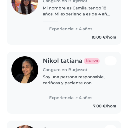
Canguro en Burjassot
Mi nombre es Camila, tengo 18
años. Mi experiencia es de 4 años
en el cuidado de menores de
edad, gracias a un voluntariado al
Experiencia: > 4 años
cuidado de niños en mi iglesia,
10,00 €/hora
familiares y conocidos..
Nikol tatiana
Nuevo
Canguro en Burjassot
Soy una persona responsable,
cariñosa y paciente con
experiencia en el cuidado de
niños. Me encargo de garantizar
Experiencia: > 4 años
su bienestar y seguridad,
7,00 €/hora
organizar actividades educativas
y recreativas,..