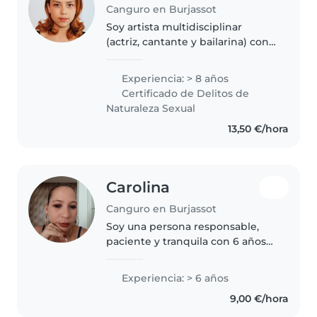
Canguro en Burjassot
Soy artista multidisciplinar
(actriz, cantante y bailarina) con
formación en danza
contemporánea, moderna y
Experiencia: > 8 años
comercial, y estudios de Grado
Certificado de Delitos de
en Música (composición y
Naturaleza Sexual
arreglos). Tengo..
13,50 €/hora
Carolina
Canguro en Burjassot
Soy una persona responsable,
paciente y tranquila con 6 años
de experiencia en el cuidado de
niños de todas las edades,
Experiencia: > 6 años
incluyendo niños con
9,00 €/hora
necesidades especiales como
epilepsia,..