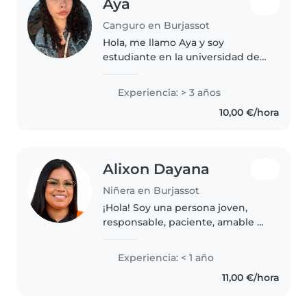
Aya
Canguro en Burjassot
Hola, me llamo Aya y soy
estudiante en la universidad de
Valencia. Me gustan mucho los
niños y tengo experiencia
Experiencia: > 3 años
cuidándolos, además de haber
10,00 €/hora
cuidado perros, lo que me hace
responsable..
Alixon Dayana
Niñera en Burjassot
¡Hola! Soy una persona joven,
responsable, paciente, amable y
muy cariñosa. Me encanta cuidar
niños desde bebés hasta los 9
Experiencia: < 1 año
años y disfruto acompañarlos en
11,00 €/hora
su crecimiento con juegos,..