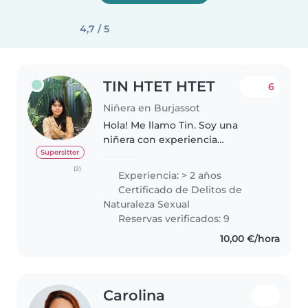
4,7 / 5
TIN HTET HTET
6
Niñera en Burjassot
Hola! Me llamo Tin. Soy una
niñera con experiencia
trabajando con niños de todas
Supersitter
las edades, desde bebés hasta
(2)
Experiencia: > 2 años
escolares. Actualmente estoy
Certificado de Delitos de
estudiando enfermería, además
Naturaleza Sexual
de contar..
Reservas verificados: 9
10,00 €/hora
Carolina