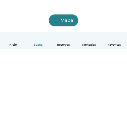
Mapa
Inicio
Busca
Reservas
Mensajes
Favoritos
Español
Cómo funciona
Ayuda
Términos y Privacidad
Precios
Datos de la empresa
Babysits para Empresas
Normas de la comunidad