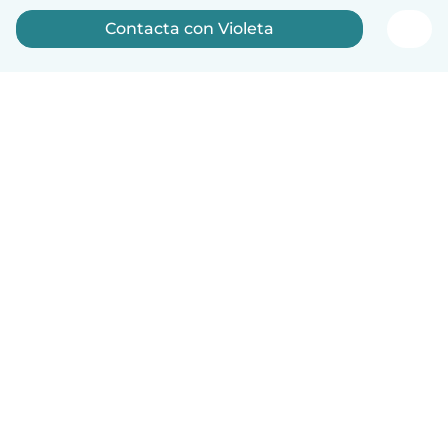
Contacta con Violeta
Español
Cómo funciona
Ayuda
Términos y Privacidad
Precios
Datos de la empresa
Babysits para Empresas
Normas de la comunidad