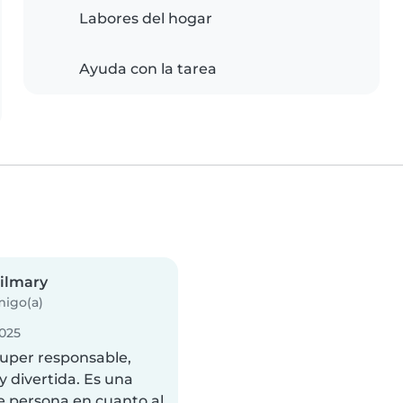
Labores del hogar
Ayuda con la tarea
ilmary
igo(a)
025
super responsable,
y divertida. Es una
e persona en cuanto al