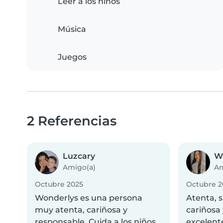
Leer a los niños
Música
Juegos
2 Referencias
Luzcary
W
Amigo(a)
Am
Octubre 2025
Octubre 2
Wonderlys es una persona
Atenta, 
muy atenta, cariñosa y
cariñosa 
responsable. Cuida a los niños
excelent