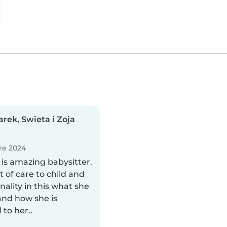
rek, Swieta i Zoja
re 2024
 is amazing babysitter.
t of care to child and
nality in this what she
and how she is
to her..