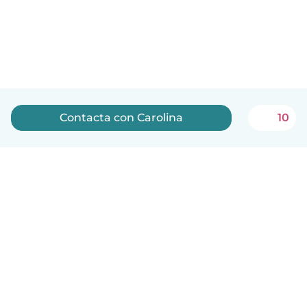
Contacta con Carolina
10
Español
Cómo funciona
Ayuda
Términos y Privacidad