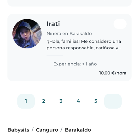
experiencia..
Irati
Niñera en Barakaldo
"¡Hola, familias! Me considero una
persona responsable, cariñosa y
con una gran vocación por el
cuidado infantil. Mi prioridad es
Experiencia: < 1 año
ofrecer a vuestros hijos un
10,00 €/hora
entorno seguro, estructurado..
1
2
3
4
5
Babysits
Canguro
Barakaldo