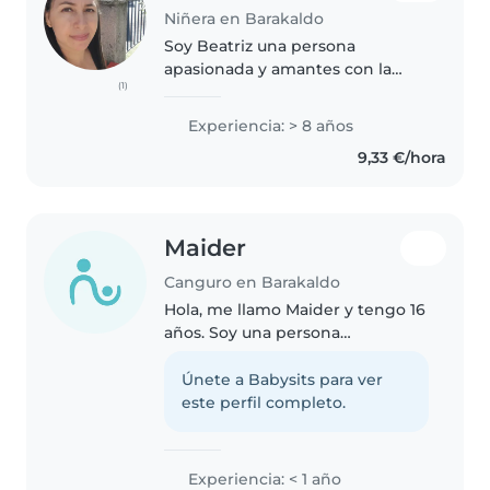
Niñera en Barakaldo
Soy Beatriz una persona
apasionada y amantes con la
(1)
profesión que escoji, ya que
disfruto la tarea de cuidar niños y
Experiencia: > 8 años
niñas, desde mi niñez mi
9,33 €/hora
sueñopor era ser profesora, es así
que..
Maider
Canguro en Barakaldo
Hola, me llamo Maider y tengo 16
años. Soy una persona
responsable, paciente y creativa.
Me gusta pasar tiempo con
Únete a Babysits para ver
niños, ayudarles con los deberes,
este perfil completo.
jugar con ellos y asegurarme de..
Experiencia: < 1 año