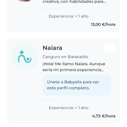
creativa, con habilidades para
dibujar, leer y hacer
manualidades. Me encanta
Experiencia: < 1 año
trabajar con niños de todas las
13,00 €/hora
edades. Estoy cómoda con
mascotas, labores..
Naiara
Canguro en Barakaldo
¡Hola! Me llamo Naiara. Aunque
sería mi primera experiencia
como niñera, tengo experiencia
cuidando de mi hermana
Únete a Babysits para ver
pequeña, lo que me ha
este perfil completo.
enseñado a ser muy
responsable, paciente y..
Experiencia: < 1 año
4,75 €/hora