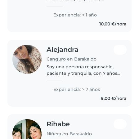
hablador/a, en mis 20's. Tengo un
grado superior y me encanta
Experiencia: < 1 año
trabajar con niños de todas las
10,00 €/hora
edades. Aunque no tengo
experiencia formal,..
Alejandra
Canguro en Barakaldo
Soy una persona responsable,
paciente y tranquila, con 7 años
de experiencia en el cuidado de
niños de todas las edades. Como
Experiencia: > 7 años
madre, entiendo las necesidades
9,00 €/hora
de los niños y disfruto..
Rihabe
Niñera en Barakaldo