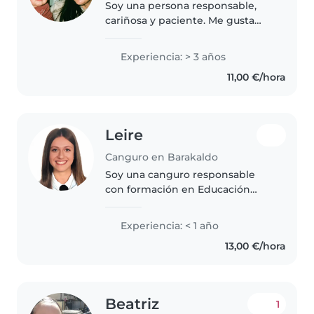
Soy una persona responsable,
cariñosa y paciente. Me gusta
cuidar a los niños, jugar con ellos,
ayudarles en sus rutinas y crear
Experiencia: > 3 años
un ambiente seguro y divertido.
11,00 €/hora
Leire
Canguro en Barakaldo
Soy una canguro responsable
con formación en Educación
Infantil, apasionada por trabajar
con niños de preescolar y
Experiencia: < 1 año
guardería. Domino euskera y
13,00 €/hora
español y tengo experiencia con
niños..
Beatriz
1