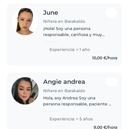
June
Niñera en Barakaldo
¡Hola! Soy una persona
responsable, cariñosa y muy
paciente. Me encanta pasar
tiempo con los niños, jugar con
Experiencia: > 1 año
ellos, ayudarles a aprender y
10,00 €/hora
hacer que se sientan cómodos y
seguros...
Angie andrea
Niñera en Barakaldo
Hola, soy Andrea Soy una
persona responsable, paciente y
muy cariñosa con los niños. Me
encanta crear un ambiente
Experiencia: > 5 años
seguro donde puedan jugar,
9,00 €/hora
aprender y divertirse. Tengo