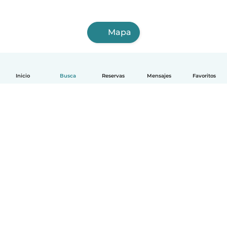
Mapa
Inicio
Busca
Reservas
Mensajes
Favoritos
Español
Cómo funciona
Ayuda
Términos y Privacidad
Precios
Datos de la empresa
Babysits para Empresas
Normas de la comunidad