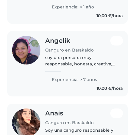
paciente y responsable. Me
Experiencia: < 1 año
gusta pasar tiempo con los niños
10,00 €/hora
y enseñarles cosas, aparte..
Angelik
Canguro en Barakaldo
soy una persona muy
responsable, honesta, creativa,
paciente cariñosa y con muchas
ganas de darles cuidado a los
Experiencia: > 7 años
bebés
10,00 €/hora
Anais
Canguro en Barakaldo
Soy una canguro responsable y