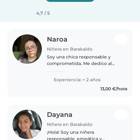
4,7 / 5
Naroa
Niñera en Barakaldo
Soy una chica responsable y
comprometida. Me dedico al
cuidado de niños, creando un
entorno seguro y de confianza.
Experiencia: > 2 años
Tengo paciencia y empatía. Entre
13,00 €/hora
semana doy clases particulares,..
Dayana
Niñera en Barakaldo
¡Hola! Soy una niñera
responsable, empática y