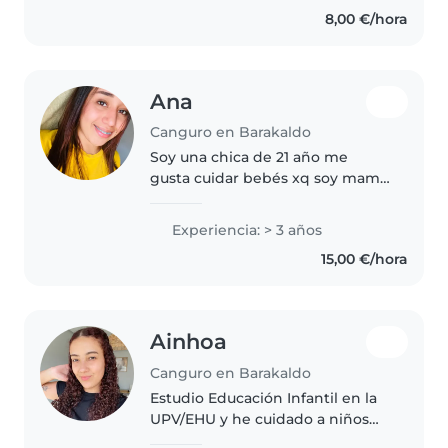
8,00 €/hora
Ana
Canguro en Barakaldo
Soy una chica de 21 año me
gusta cuidar bebés xq soy mamá
y tengo una niña de 3 ahora ella
no esta con migo pero si tengo
Experiencia: > 3 años
experiencia en cuidar bebés 🥰
15,00 €/hora
los cuido muy bien
Ainhoa
Canguro en Barakaldo
Estudio Educación Infantil en la
UPV/EHU y he cuidado a niños
de infantil antes. Soy amable,