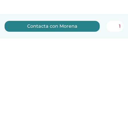
Contacta con Morena
1
Español
Cómo funciona
Ayuda
Términos y Privacidad
Precios
Datos de la empresa
Babysits para Empresas
Normas de la comunidad