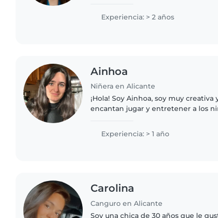
en edad preescolar y niños pequeñ
dibujar, leer cuentos,..
Experiencia: > 2 años
Ainhoa
Niñera en Alicante
¡Hola! Soy Ainhoa, soy muy creativa
encantan jugar y entretener a los n
mis primos muchas veces desde que
Actualmente estoy dando clases..
Experiencia: > 1 año
Carolina
Canguro en Alicante
Soy una chica de 30 años que le gus