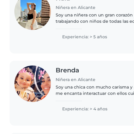
Niñera en Alicante
Soy una niñera con un gran corazón
trabajando con niños de todas las e
últimos 5 años, he cuidado a bebés,
preescolares, escolares..
Experiencia: > 5 años
Brenda
Niñera en Alicante
Soy una chica con mucho carisma y 
me encanta interactuar con ellos cui
con mucho cariño, que ellos se sie
con ellos. También..
Experiencia: > 4 años