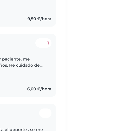
os. Me encanta
9,50 €/hora
1
 y paciente, me
iños. He cuidado de
 nacieron.
6,00 €/hora
ta el deporte , se me