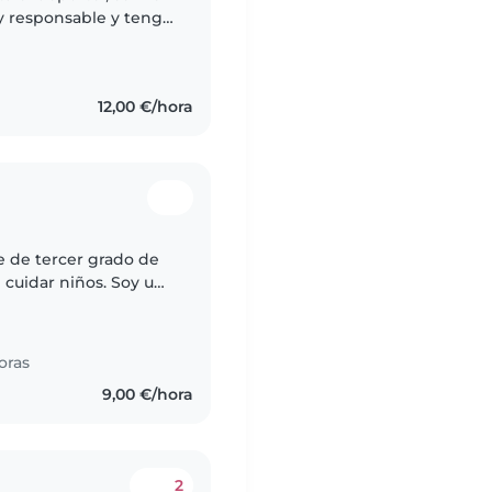
oy responsable y tengo
12,00 €/hora
e de tercer grado de
 cuidar niños. Soy una
cuidar a sus niños;
oras
9,00 €/hora
2