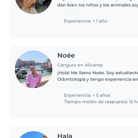
dan bien los niños y los animales s
coche propio. Me gustan las manualidades, me gusta
hacer planes..
Experiencia: < 1 año
Noée
Canguro en Alicante
¡Hola! Me llamo Noée. Soy estudiant
Odontología y tengo experiencia en
persona seriosa y de confianza para 
también puedo..
Experiencia: > 5 años
Tiempo medio de respuesta: 12 h
Hala