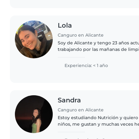
Lola
Canguro en Alicante
Soy de Alicante y tengo 23 años ac
trabajando por las mañanas de limpi
lunes a domingos las tengo a y los 
estoy libre. Más adelante..
Experiencia: < 1 año
Sandra
Canguro en Alicante
Estoy estudiando Nutrición y quiero
niños, me gustan y muchas veces h
primos y les ayudo con los deberes.