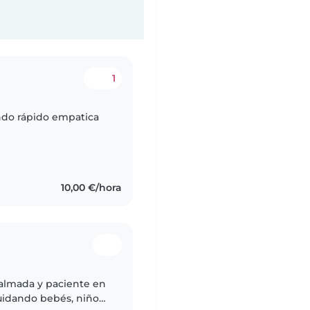
1
ndo rápido empatica
10,00 €/hora
calmada y paciente en
cuidando bebés, niños