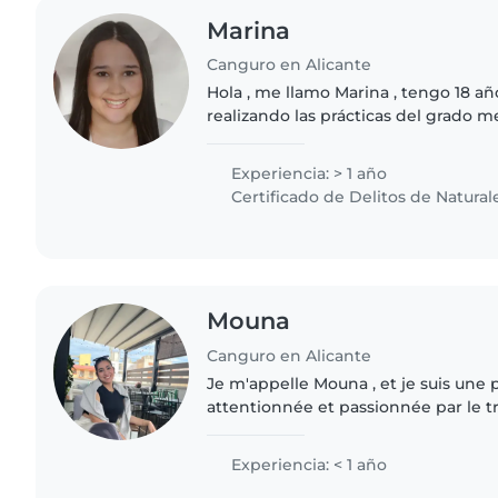
Marina
Canguro en Alicante
Hola , me llamo Marina , tengo 18 a
realizando las prácticas del grado 
personas con discapacidad en el co
educadora infantil..
Experiencia: > 1 año
Certificado de Delitos de Natural
Mouna
Canguro en Alicante
Je m'appelle Mouna , et je suis une 
attentionnée et passionnée par le tra
J'ai plusieurs expériences en baby-si
permis de développer..
Experiencia: < 1 año