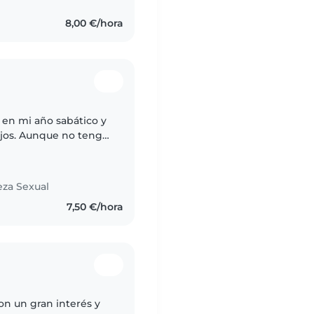
8,00 €/hora
y en mi año sabático y
ijos. Aunque no tengo
ha experiencia con
eza Sexual
7,50 €/hora
on un gran interés y