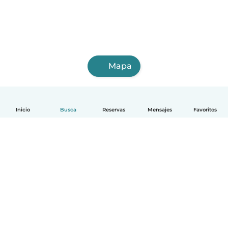
Mapa
Inicio
Busca
Reservas
Mensajes
Favoritos
Español
Cómo funciona
Ayuda
Términos y Privacidad
Precios
Datos de la empresa