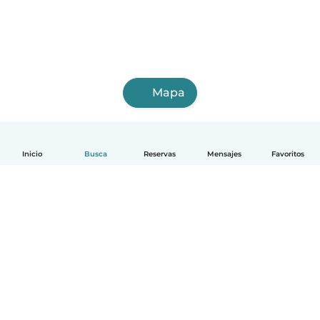
Mapa
Inicio
Busca
Reservas
Mensajes
Favoritos
Español
Cómo funciona
Ayuda
Términos y Privacidad
Precios
Datos de la empresa