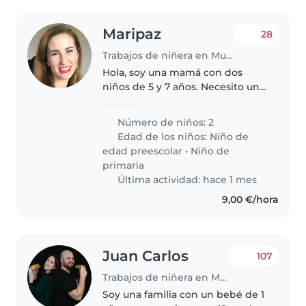
Maripaz
28
Trabajos de niñera en Murcia
Hola, soy una mamá con dos
niños de 5 y 7 años. Necesito una
cuidadora que venga una
semana los Lunes de 07:15 a
Número de niños: 2
08:50 y otra los martes de 08:00 a
Edad de los niños:
Niño de
08:50, miércoles de 07:15 a 08:50..
edad preescolar
•
Niño de
primaria
Última actividad: hace 1 mes
9,00 €/hora
Juan Carlos
107
Trabajos de niñera en Murcia
Soy una familia con un bebé de 1