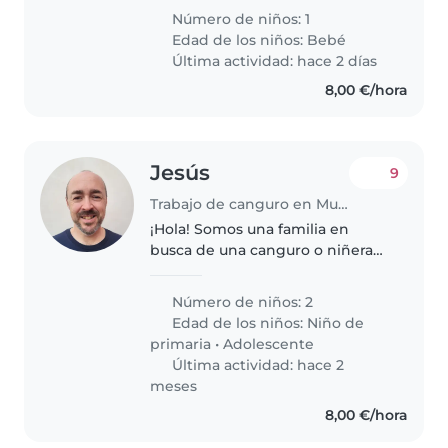
hacer labores de la casa como
Número de niños: 1
cocinar, limpiar. Que tenga
Edad de los niños:
Bebé
disponibilidad por las tardes o
Última actividad: hace 2 días
INTERINA...
8,00 €/hora
Jesús
9
Trabajo de canguro en Murcia
¡Hola! Somos una familia en
busca de una canguro o niñera
para cuidar a nuestros dos hijos,
un niño en edad escolar y un
Número de niños: 2
adolescente. Nuestros hijos son
Edad de los niños:
Niño de
divertidos, tranquilos y
primaria
•
Adolescente
cariñosos...
Última actividad: hace 2
meses
8,00 €/hora