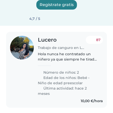
Regístrate gratis
4,7 / 5
Lucero
87
Trabajo de canguro en Leganés
Hola nunca he contratado un
niñero ya que siempre he tirado
de la gente mas cercana y de
confianza .. me veo obligada solo
Número de niños: 2
de manera ocasional ..si me va
Edad de los niños:
Bebé
•
bien no me importa volver..
Niño de edad preescolar
Última actividad: hace 2
meses
10,00 €/hora