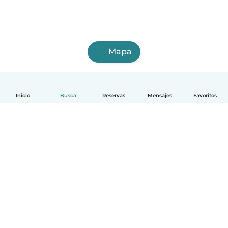
Mapa
Inicio
Busca
Reservas
Mensajes
Favoritos
Español
Cómo funciona
Ayuda
Términos y Privacidad
Precios
Datos de la empresa
Babysits para Empresas
Normas de la comunidad