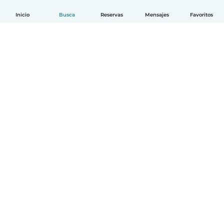
Inicio
Busca
Reservas
Mensajes
Favoritos
Español
Cómo funciona
Ayuda
Términos y Privacidad
Precios
Datos de la empresa
Babysits para Empresas
Normas de la comunidad
© Babysits B.V.