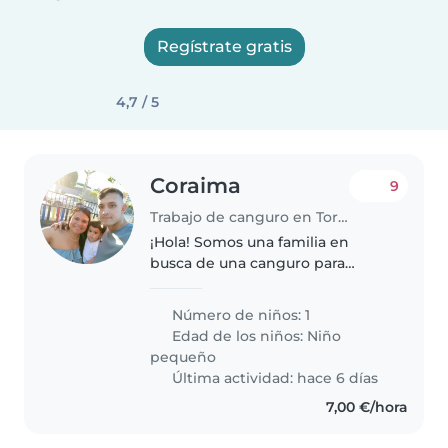
Regístrate gratis
4,7 / 5
Coraima
9
Trabajo de canguro en Torrevieja
¡Hola! Somos una familia en
busca de una canguro para
nuestra hija de 2 años. Nuestra
pequeña es muy energética,
Número de niños: 1
curiosa y amigable. Vivimos en
Edad de los niños:
Niño
un ambiente familiar cálido y
pequeño
acogedor,..
Última actividad: hace 6 días
7,00 €/hora