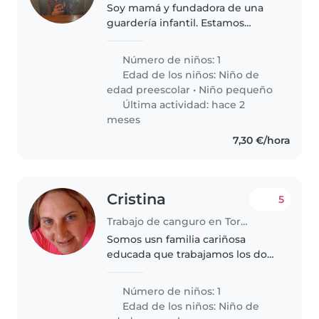
Soy mamá y fundadora de una
guardería infantil. Estamos
buscando una niñera de
confianza para nuestro hijo, un
Número de niños: 1
niño alegre, curioso y lleno de
Edad de los niños:
Niño de
energía. Damos mucha
edad preescolar
•
Niño pequeño
importancia a la..
Última actividad: hace 2
meses
7,30 €/hora
Cristina
5
Trabajo de canguro en Torrevieja
Somos usn familia cariñosa
educada que trabajamos los dos
en el mismo sitio y no se
necesitaría toda la semana
Número de niños: 1
Edad de los niños:
Niño de