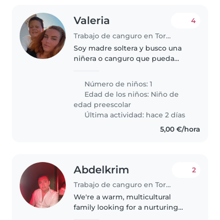
Valeria
4
Trabajo de canguro en Torrevieja
Soy madre soltera y busco una
niñera o canguro que pueda
estar con mi hijo en las horas
que yo trabajo, sería 1 semana sí y
Número de niños: 1
otra no
Edad de los niños:
Niño de
edad preescolar
Última actividad: hace 2 días
5,00 €/hora
Abdelkrim
2
Trabajo de canguro en Torrevieja
We're a warm, multicultural
family looking for a nurturing
Babysitter to care for our two