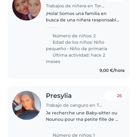
Trabajos de niñera en Torrevieja
¡Hola! Somos una familia en
busca de una niñera responsable
y cariñosa para cuidar a nuestros
dos hijos, un niño en edad
Número de niños: 2
preescolar y una niña en edad
Edad de los niños:
Niño
escolar. Nuestros pequeños son..
pequeño
•
Niño de primaria
Última actividad: hace 2
meses
9,00 €/hora
Presylia
26
Trabajo de canguro en Torrevieja
Je recherche une Baby-sitter ou
Nounou pour ma petite fille de 2
ans, qui est bavard, intelligent et
calme. Nous préférons que la
Número de niños: 1