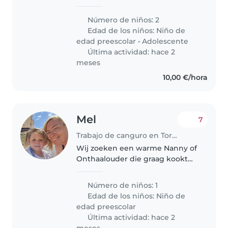
pequeño de la casa
Número de niños: 2
Edad de los niños:
Niño de
edad preescolar
•
Adolescente
Última actividad: hace 2
meses
10,00 €/hora
Mel
7
Trabajo de canguro en Torrevieja
Wij zoeken een warme Nanny of
Onthaalouder die graag kookt
en huishoudelijke taken op zich
neemt voor onze energieke en
Número de niños: 1
speelse kleuter. Iemand met
Edad de los niños:
Niño de
gevoel voor humor die van
edad preescolar
knuffelen..
Última actividad: hace 2
meses