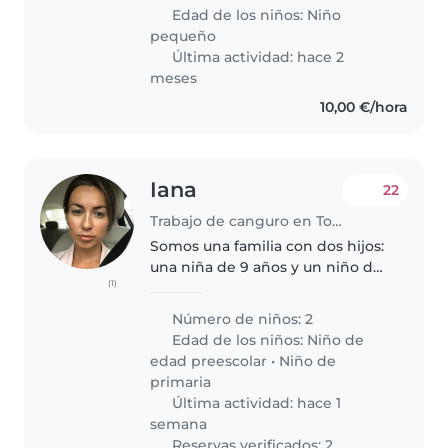
garde ait lieu à notre domicile. Si
Edad de los niños:
Niño
vous êtes une..
pequeño
Última actividad: hace 2
meses
10,00 €/hora
Iana
22
Trabajo de canguro en Torrevieja
Somos una familia con dos hijos:
una niña de 9 años y un niño de
(1)
3 años y medio. Necesitamos una
babysitter principalmente para
Número de niños: 2
nuestro hijo pequeño. Nuestra
Edad de los niños:
Niño de
hija mayor es bastante..
edad preescolar
•
Niño de
primaria
Última actividad: hace 1
semana
Reservas verificados: 2