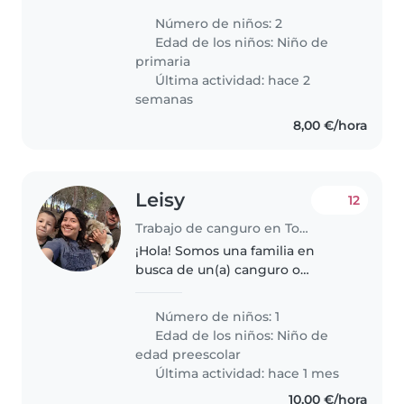
friendly and calm school-age
Número de niños: 2
children. Native-level English
Edad de los niños:
Niño de
and Swedish speaker preferred.
primaria
Última actividad: hace 2
semanas
8,00 €/hora
Leisy
12
Trabajo de canguro en Torrevieja
¡Hola! Somos una familia en
busca de un(a) canguro o
cuidador(a) para nuestro hijo en
edad preescolar. Nuestro
Número de niños: 1
pequeño es amigable, tranquilo
Edad de los niños:
Niño de
e inteligente.
edad preescolar
Última actividad: hace 1 mes
10,00 €/hora