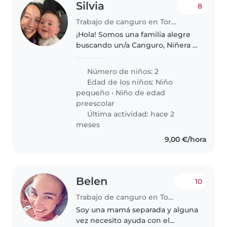
Silvia
8
Trabajo de canguro en Torrevieja
¡Hola! Somos una familia alegre
buscando un/a Canguro, Niñera o
Cuidador(a) para nuestros niñas,
una en edad preescolar y una en
Número de niños: 2
edad de guardería. Nuestros
Edad de los niños:
Niño
hijas son curiosos, creativos..
pequeño
•
Niño de edad
preescolar
Última actividad: hace 2
meses
9,00 €/hora
Belen
10
Trabajo de canguro en Torrevieja
Soy una mamá separada y alguna
vez necesito ayuda con el