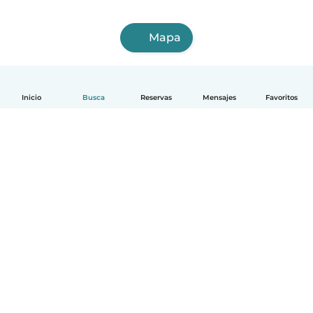
Mapa
Inicio
Busca
Reservas
Mensajes
Favoritos
Español
Cómo funciona
Ayuda
Términos y Privacidad
Precios
Datos de la empresa
Babysits para Empresas
Normas de la comunidad