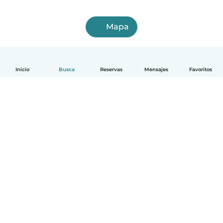
Mapa
Inicio
Busca
Reservas
Mensajes
Favoritos
Español
Cómo funciona
Ayuda
Términos y Privacidad
Precios
Datos de la empresa
Babysits para Empresas
Normas de la comunidad