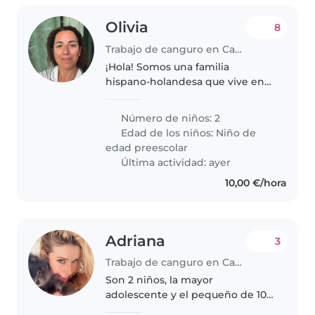
Olivia
8
Trabajo de canguro en Cambrils
¡Hola! Somos una familia
hispano-holandesa que vive en
los Países Bajos. Tenemos dos
peques de 5 y 8 años, que hablan
Número de niños: 2
holandés y también un poquito
Edad de los niños:
Niño de
de español. Durante el verano..
edad preescolar
Última actividad: ayer
10,00 €/hora
Adriana
3
Trabajo de canguro en Cambrils
Son 2 niños, la mayor
adolescente y el pequeño de 10
años. Son muy abiertos y