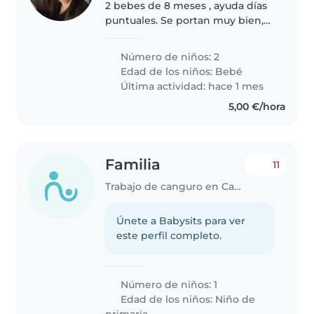
2 bebes de 8 meses , ayuda días
puntuales. Se portan muy bien,
ahí días que la pareja trabaja y
uno solo no puede con los dosz
Número de niños: 2
sería días puntuales y otras
Edad de los niños:
Bebé
situaciones. Pueden ser..
Última actividad: hace 1 mes
5,00 €/hora
Familia
11
Trabajo de canguro en Cambrils
Únete a Babysits para ver
este perfil completo.
Número de niños: 1
Edad de los niños:
Niño de
primaria