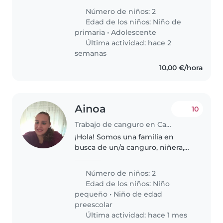
habladores, muy divertidos y
Número de niños: 2
juguetones
Edad de los niños:
Niño de
primaria
•
Adolescente
Última actividad: hace 2
semanas
10,00 €/hora
Ainoa
10
Trabajo de canguro en Cambrils
¡Hola! Somos una familia en
busca de un/a canguro, niñera,
cuidador(a) o incluso otros
padres que quieran ayudarse
Número de niños: 2
mutuamente para cuidar a
Edad de los niños:
Niño
nuestros dos hijos, un/a niño/a en
pequeño
•
Niño de edad
edad..
preescolar
Última actividad: hace 1 mes