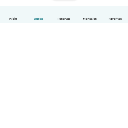
Inicio
Busca
Reservas
Mensajes
Favoritos
Español
Cómo funciona
Ayuda
Términos y Privacidad
Precios
Datos de la empresa
Babysits para Empresas
Normas de la comunidad
© Babysits B.V.