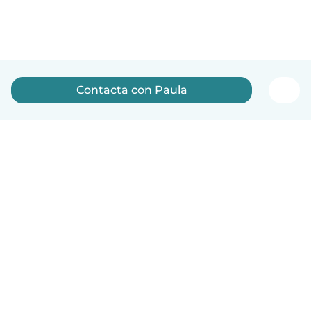
Contacta con Paula
Español
Cómo funciona
Ayuda
Términos y Privacidad
Precios
Datos de la empresa