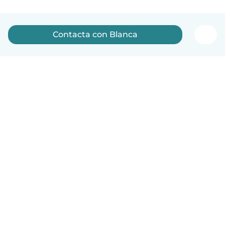
Contacta con Blanca
Español
Cómo funciona
Ayuda
Términos y Privacidad
Precios
Datos de la empresa
Babysits para Empresas
Normas de la comunidad