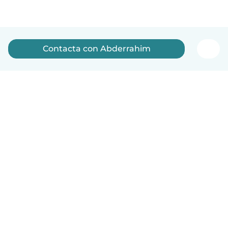
Contacta con Abderrahim
Español
Cómo funciona
Ayuda
Términos y Privacidad
Precios
Datos de la empresa
Babysits para Empresas
Normas de la comunidad