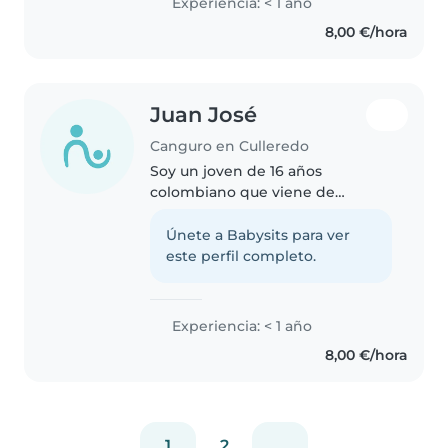
Experiencia: < 1 año
tengo experiencia con niños en
8,00 €/hora
edad de guardería y primaria...
Juan José
Canguro en Culleredo
Soy un joven de 16 años
colombiano que viene de
estudiar de un colegio de
formadores de maestros y busca
Únete a Babysits para ver
como niñero ayudar con todo lo
este perfil completo.
que el pueda a los que lo
soliciten y aprender..
Experiencia: < 1 año
8,00 €/hora
1
2