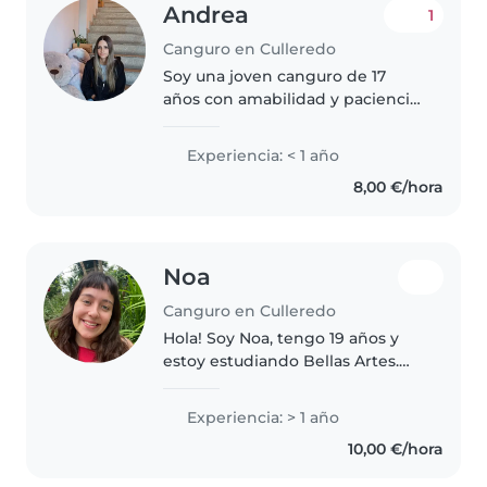
Andrea
1
Canguro en Culleredo
Soy una joven canguro de 17
años con amabilidad y paciencia.
Aunque no tengo experiencia
previa, me encanta estar con
Experiencia: < 1 año
niños y disfruto de actividades
8,00 €/hora
como el dibujo, la lectura, las..
Noa
Canguro en Culleredo
Hola! Soy Noa, tengo 19 años y
estoy estudiando Bellas Artes.
Llevo cuidando a niños y niñas
desde siempre, ya que me
Experiencia: > 1 año
divierto jugando con ellos en
10,00 €/hora
quedadas familiares. Empecé a
trabajar..