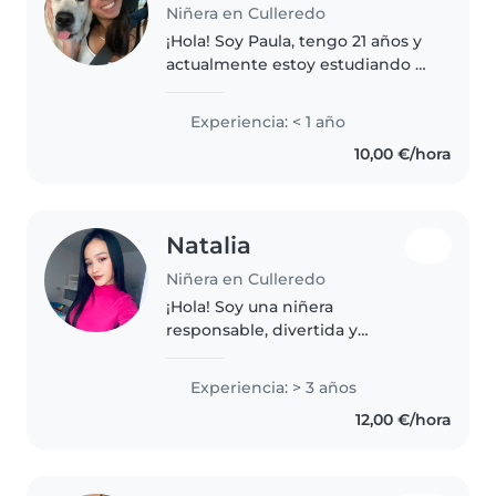
Niñera en Culleredo
¡Hola! Soy Paula, tengo 21 años y
actualmente estoy estudiando el
grado de Educación Social.
Debido a mi trayectoria
Experiencia: < 1 año
académica en la cual exploré
10,00 €/hora
varios ámbitos y mía prácticas
con..
Natalia
Niñera en Culleredo
¡Hola! Soy una niñera
responsable, divertida y
amigable con 3 años de
experiencia cuidando niños de
Experiencia: > 3 años
todas las edades. Me encanta
12,00 €/hora
dibujar, leer cuentos, tocar
música y jugar. También..