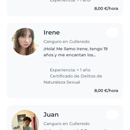
Experiencia: < 1 año
actividades y asegurarme de que
8,00 €/hora
estén en un entorno..
Irene
Canguro en Culleredo
¡Hola! Me llamo Irene, tengo 19
años y me encantan los
niños.Soy una persona creativa,
cariñosa y con mucha energía.
Experiencia: > 1 año
Actualmente trabajo en la casa
Certificado de Delitos de
del agua como monitora de
Naturaleza Sexual
niños..
8,00 €/hora
Juan
Canguro en Culleredo