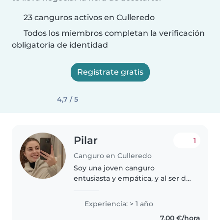
23 canguros activos en Culleredo
Todos los miembros completan la verificación
obligatoria de identidad
Regístrate gratis
4,7 / 5
Pilar
1
Canguro en Culleredo
Soy una joven canguro
entusiasta y empática, y al ser de
una familia grande tengo
bastante experiencia cuidando a
Experiencia: > 1 año
los pequeños. Aunque no tengo
7,00 €/hora
certificación de primeros