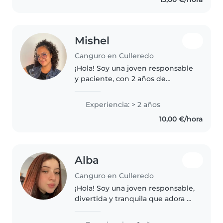
Mishel
Canguro en Culleredo
¡Hola! Soy una joven responsable
y paciente, con 2 años de
experiencia cuidando bebés y
niños pequeños. Me encanta
Experiencia: > 2 años
dibujar, leer cuentos, hacer
10,00 €/hora
manualidades y jugar con los
niños...
Alba
Canguro en Culleredo
¡Hola! Soy una joven responsable,
divertida y tranquila que adora a
los niños. Aunque recién
empiezo en el cuidado infantil,