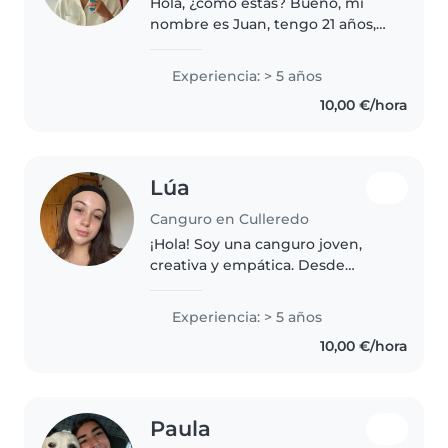
Hola, ¿cómo estás? Bueno, mi
nombre es Juan, tengo 21 años,
soy brasileño, hablo portugués y
español, si hay algo que me
Experiencia: > 5 años
encanta hacer es cuidar niños,
10,00 €/hora
tengo 5 sobrinos y ayudé a
cuidar..
Lúa
Canguro en Culleredo
¡Hola! Soy una canguro joven,
creativa y empática. Desde
pequeña he cuidado a mi
hermana y primos. Me encanta
Experiencia: > 5 años
dibujar, leer cuentos y hacer
10,00 €/hora
manualidades con los niños.
También puedo..
Paula