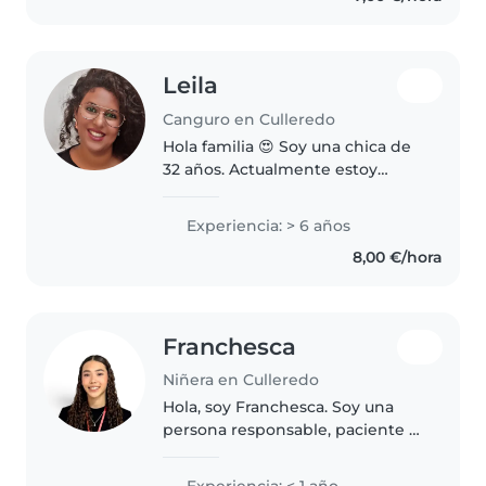
auxilios,..
Leila
Canguro en Culleredo
Hola familia 😍 Soy una chica de
32 años. Actualmente estoy
opositando y por tanto tengo
bastante disponibilidad y
Experiencia: > 6 años
flexibilidad. He vivido 4 años en
8,00 €/hora
Reino Unido e Irlanda, donde he..
Franchesca
Niñera en Culleredo
Hola, soy Franchesca. Soy una
persona responsable, paciente y
cariñosa con los niños. Me gusta
jugar con ellos, ayudarles en sus