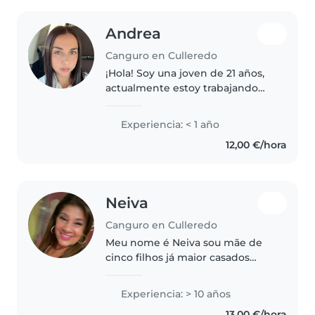
Andrea
Canguro en Culleredo
¡Hola! Soy una joven de 21 años,
actualmente estoy trabajando
pero me gustaría sacar un dinero
extra, me considero una persona
Experiencia: < 1 año
responsable, tranquila y me
12,00 €/hora
gustan mucho los niños.
Aunque..
Neiva
Canguro en Culleredo
Meu nome é Neiva sou mãe de
cinco filhos já maior casados
tenho 4 netos busco
oportunidade
Experiencia: > 10 años
13,00 €/hora