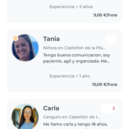
entusiasmo de cuidar y
Experiencia: > 2 años
acompañar a sus niños. Tengo
9,00 €/hora
experiencia desde los 15 años
cuidando..
Tania
Niñera en Castellón de la Plana
Tengo buena comunicacion, soy
paciente, agil y organizada. Me
gusta cumplir con lo q se me
encomienda, soy empatica y
Experiencia: < 1 año
puntual. Puedo ayudar a los
10,00 €/hora
niños con sus deberes, se me
dan bien..
Carla
2
Canguro en Castellón de la Plana
Me llamo carla y tengo 18 años,