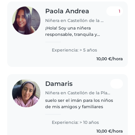
Paola Andrea
1
Niñera en Castellón de la Plana
¡Hola! Soy una niñera
responsable, tranquila y
paciente, en sus 30s, con 4 años
de experiencia cuidando niños
Experiencia: > 5 años
en todas las edades. Soy mamita
10,00 €/hora
de una niña de 3 años y
profesionalmente..
Damaris
Niñera en Castellón de la Plana
suelo ser el imán para los niños
de mis amigos y familiares
Experiencia: > 10 años
10,00 €/hora