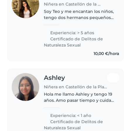
Niñera en Castellón de la Plana
Soy Teo y me encantan los niños,
tengo dos hermanos pequeños y
mucha experiencia. Estudio
Magisterio y estoy haciendo
Experiencia: > 5 años
prácticas con niños de 4 años, la
Certificado de Delitos de
vocación es lo que me guía...
Naturaleza Sexual
10,00 €/hora
Ashley
Niñera en Castellón de la Plana
Hola me llamo Ashley y tengo 19
años. Amo pasar tiempo y cuidar
niños. Tengo algo de experiencia
cuidando a mi hermano
Experiencia: < 1 año
pequeño siempre que voy
Certificado de Delitos de
donde mi madre. Soy creativa,
Naturaleza Sexual