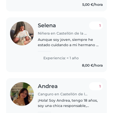
energética..
5,00 €/hora
Selena
1
Niñera en Castellón de la Plana
Aunque soy joven, siempre he
estado cuidando a mi hermano y
además tengo un sobrino
pequeño, les garantizo que sus
Experiencia: < 1 año
hijos van a estar 100% a salvo y se
8,00 €/hora
divertirán, dentro de lo que..
Andrea
1
Canguro en Castellón de la Plana
¡Hola! Soy Andrea, tengo 18 años,
soy una chica responsable,
paciente, creativa, con mucho