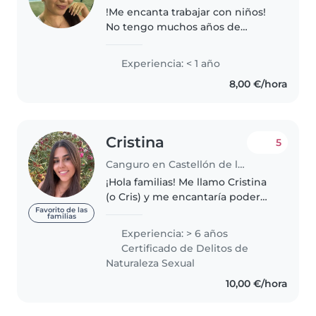
!Me encanta trabajar con niños!
No tengo muchos años de
experiencia, pero me gusta
hacer manualidades, dibujos,
Experiencia: < 1 año
ayudar con sus tareas y ayudarlos
8,00 €/hora
con su crecimiento y desarrollo.
Cualquier..
Cristina
5
Canguro en Castellón de la Plana
¡Hola familias! Me llamo Cristina
(o Cris) y me encantaría poder
ayudaros cuidando de vuestros
Favorito de las
familias
peques😊. Soy una persona
Experiencia: > 6 años
responsable, paciente y alegre, a
Certificado de Delitos de
la que le gusta pasar tiempo..
Naturaleza Sexual
10,00 €/hora