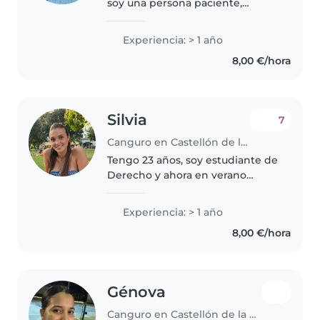
soy una persona paciente,
responsable, divertida y atenta.
Estoy estudiando el grado
Experiencia: > 1 año
superior de educación infantil,
8,00 €/hora
además estoy titulada en el
grado..
Silvia
7
Canguro en Castellón de la Plana
Tengo 23 años, soy estudiante de
Derecho y ahora en verano
tengo disponibilidad total. No
tengo mucha experiencia, salvo
Experiencia: > 1 año
alguna vez puntual. Me encantan
8,00 €/hora
los niños y suelo conectar..
Génova
Canguro en Castellón de la Plana