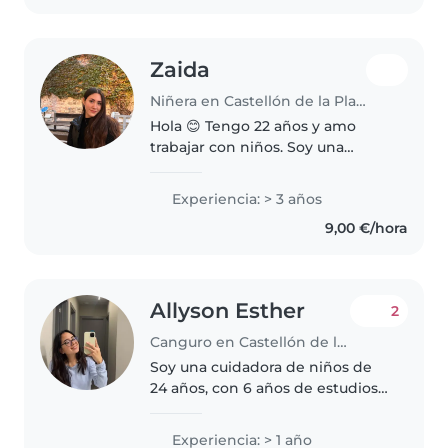
Zaida
Niñera en Castellón de la Plana
Hola 😊 Tengo 22 años y amo
trabajar con niños. Soy una
persona muy cariñosa, paciente
y atenta. Me gusta jugar con
Experiencia: > 3 años
ellos, ponerme a su altura,
9,00 €/hora
escucharlos y entender sus
emociones,..
Allyson Esther
2
Canguro en Castellón de la Plana
Soy una cuidadora de niños de
24 años, con 6 años de estudios
en medicina humana en Perú.
Soy responsable, paciente y
Experiencia: > 1 año