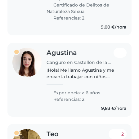
con fluidez español, y entiendo
Certificado de Delitos de
francés e inglés. Soy una
Naturaleza Sexual
persona..
Referencias: 2
9,00 €/hora
Agustina
Canguro en Castellón de la Plana
¡Hola! Me llamo Agustina y me
encanta trabajar con niños.
Desde hace 6 años tengo la
oportunidad de cuidar bebés y
Experiencia: > 6 años
niños de distintas edades, una
Referencias: 2
experiencia que disfruto
9,83 €/hora
muchísimo..
Teo
2