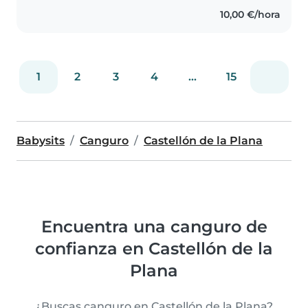
bondadosa. Tengo experiencia
10,00 €/hora
cuidando a bebés, niños
pequeños..
1
2
3
4
...
15
Babysits
Canguro
Castellón de la Plana
Encuentra una canguro de
confianza en Castellón de la
Plana
¿Buscas canguro en Castellón de la Plana?