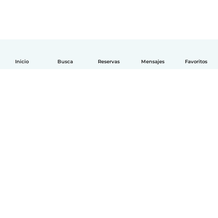
Inicio
Busca
Reservas
Mensajes
Favoritos
Español
Cómo funciona
Ayuda
Términos y Privacidad
Precios
Datos de la empresa
Babysits para Empresas
Normas de la comunidad