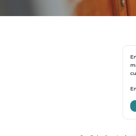
En
ma
cu
Em